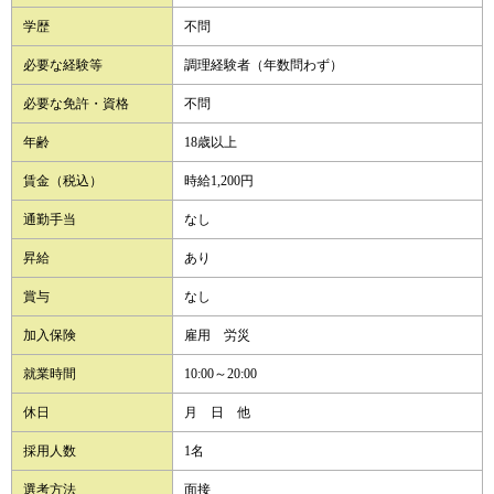
学歴
不問
必要な経験等
調理経験者（年数問わず）
必要な免許・資格
不問
年齢
18歳以上
賃金（税込）
時給1,200円
通勤手当
なし
昇給
あり
賞与
なし
加入保険
雇用 労災
就業時間
10:00～20:00
休日
月 日 他
採用人数
1名
選考方法
面接