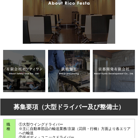
募集要項（大型ドライバー及び整備士）
職
①大型ウイングドライバー
種
※主に自動車部品の輸送業務/京築（苅田・行橋）方面より各エリア
への輸送
②平ボディ・ユニックドライバー