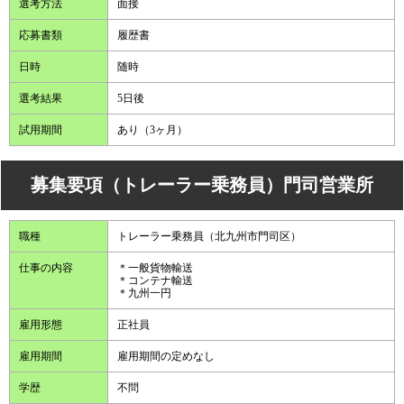
選考方法
面接
応募書類
履歴書
日時
随時
選考結果
5日後
試用期間
あり（3ヶ月）
募集要項（トレーラー乗務員）門司営業所
職種
トレーラー乗務員（北九州市門司区）
仕事の内容
＊一般貨物輸送
＊コンテナ輸送
＊九州一円
雇用形態
正社員
雇用期間
雇用期間の定めなし
学歴
不問