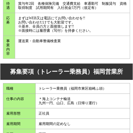
待
賞与年2回 各種保険完備 交通費支給 車通勤可 制服貸与 資格
遇
取得制度 試用期間有 入社祝金5万円（規定有）
応
まずはWEB又は電話にてお問い合わせを!!
募
お問い合わせだけでも大歓迎です。
※基本、全員の方と面接致します!!
※面接時には履歴書（写付）を持参ください。
事
運送業・自動車整備検査業
業
内
容
募集要項（トレーラー乗務員）福岡営業所
職種
トレーラー乗務員（福岡市東区箱崎ふ頭）
仕事の内容
＊海上コンテナ輸送
九州一円、山口、広島（日帰り運行）
雇用形態
正社員
雇用期間
雇用期間の定めなし