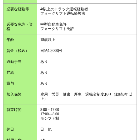
必要な経験等
4t以上のトラック運転経験者
フォークリフト運転経験者
必要な免許・資
中型自動車免許
格
フォークリフト免許
年齢
18歳以上
賃金（税込）
日給10,000円
通勤手当
あり
昇給
あり
賞与
あり
加入保険
雇用 労災 健康 厚生 退職金制度あり（勤続3年以
上）
就業時間
8:00～17:00
17:00～8:00
※シフト制
休日
日 他