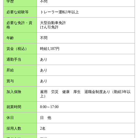
学歴
不問
必要な経験等
トレーラー運転1年以上
必要な免許・資
大型自動車免許
格
けん引免許
年齢
不問
賃金（税込）
時給1,187円
通勤手当
あり
昇給
あり
賞与
あり
加入保険
雇用 労災 健康 厚生 退職金制度あり（勤続3年以
上）
就業時間
8:00～17:00
休日
日 他
採用人数
2名