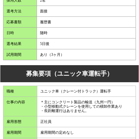
採用人数
2名
選考方法
面接
応募書類
履歴書
日時
随時
選考結果
5日後
試用期間
あり（3ヶ月）
募集要項（ユニック車運転手）
職種
ユニック車（クレーン付トラック）運転手
仕事の内容
＊主にコンクリート製品の輸送（九州一円）
・小型移動式クレーンを使用しての積卸作業あり
・長距離運行はありません。
雇用形態
正社員
雇用期間
雇用期間の定めなし