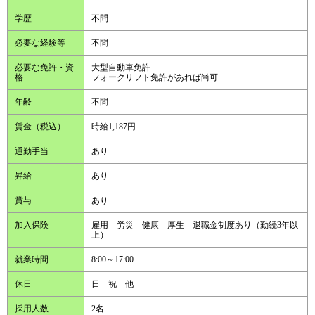
学歴
不問
必要な経験等
不問
必要な免許・資
大型自動車免許
格
フォークリフト免許があれば尚可
年齢
不問
賃金（税込）
時給1,187円
通勤手当
あり
昇給
あり
賞与
あり
加入保険
雇用 労災 健康 厚生 退職金制度あり（勤続3年以
上）
就業時間
8:00～17:00
休日
日 祝 他
採用人数
2名