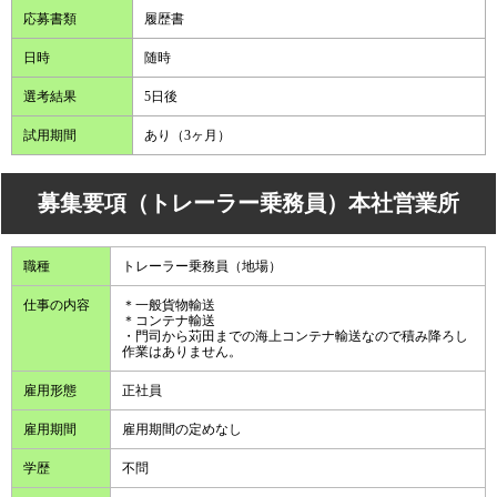
応募書類
履歴書
日時
随時
選考結果
5日後
試用期間
あり（3ヶ月）
募集要項（トレーラー乗務員）本社営業所
職種
トレーラー乗務員（地場）
仕事の内容
＊一般貨物輸送
＊コンテナ輸送
・門司から苅田までの海上コンテナ輸送なので積み降ろし
作業はありません。
雇用形態
正社員
雇用期間
雇用期間の定めなし
学歴
不問