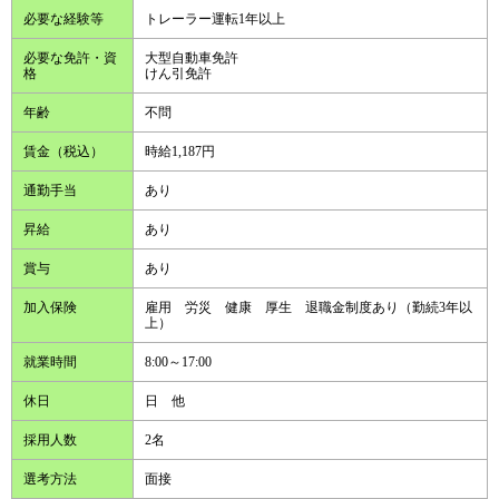
必要な経験等
トレーラー運転1年以上
必要な免許・資
大型自動車免許
格
けん引免許
年齢
不問
賃金（税込）
時給1,187円
通勤手当
あり
昇給
あり
賞与
あり
加入保険
雇用 労災 健康 厚生 退職金制度あり（勤続3年以
上）
就業時間
8:00～17:00
休日
日 他
採用人数
2名
選考方法
面接