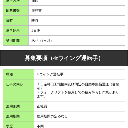
選考方法
面接
応募書類
履歴書
日時
随時
選考結果
5日後
試用期間
あり（3ヶ月）
募集要項（4tウイング運転手）
職種
4tウイング運転手
仕事の内容
＊日産神田工場構内及び周辺の自動車部品運送（交替
制）
・フォークリフトを使用しての積み降ろし作業があり
ます。
雇用形態
正社員
雇用期間
雇用期間の定めなし
学歴
不問