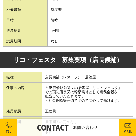
応募書類
履歴書
日時
随時
選考結果
5日後
試用期間
なし
リコ・フェスタ 募集要項（店長候補）
職種
店長候補（レストラン・居酒屋）
仕事の内容
＊JR行橋駅前近くの居酒屋「リコ・フェスタ」
での頂礼店長又は幹部候補として業務全般を
担当していただきます。
・社会保険等完備ですので安心して働けます。
雇用形態
正社員
雇用期間
雇用期間の定めなし
学歴
不問