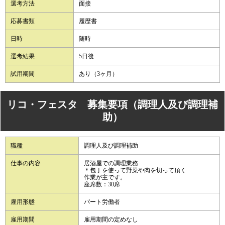
選考方法
面接
応募書類
履歴書
日時
随時
選考結果
5日後
試用期間
あり（3ヶ月）
リコ・フェスタ 募集要項（調理人及び調理補
助）
職種
調理人及び調理補助
仕事の内容
居酒屋での調理業務
＊包丁を使って野菜や肉を切って頂く
作業が主です。
座席数：30席
雇用形態
パート労働者
雇用期間
雇用期間の定めなし