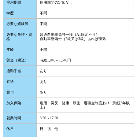
雇用期間
雇用期間の定めなし
学歴
不問
必要な経験等
不問
必要な免許・資
普通自動車免許一種（AT限定不可）
格
自動車整備士（2級又は3級）あれば優遇
年齢
不問
賃金（税込）
時給1,040～1,540円
通勤手当
あり
昇給
あり
賞与
あり
加入保険
雇用 労災 健康 厚生 退職金制度あり（勤続3年以
上）
就業時間
8:30～17:20
休日
日 祝 他