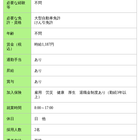
必要な経験
不問
等
必要な免
大型自動車免許
許・資格
けん引免許
年齢
不問
賃金（税
時給1,187円
込）
通勤手当
あり
昇給
あり
賞与
あり
加入保険
雇用 労災 健康 厚生 退職金制度あり（勤続3年以
上）
就業時間
8:00～17:00
休日
日 他
採用人数
2名