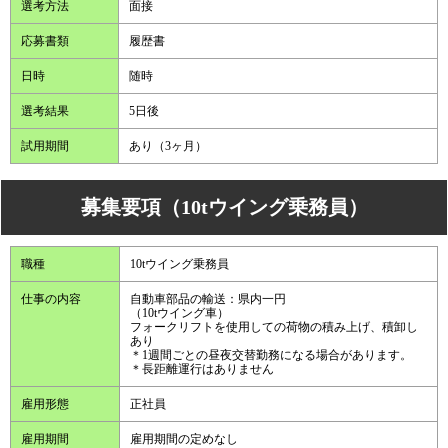
選考方法
面接
応募書類
履歴書
日時
随時
選考結果
5日後
試用期間
あり（3ヶ月）
募集要項（10tウイング乗務員）
職種
10tウイング乗務員
仕事の内容
自動車部品の輸送：県内一円
（10tウイング車）
フォークリフトを使用しての荷物の積み上げ、積卸し
あり
＊1週間ごとの昼夜交替勤務になる場合があります。
＊長距離運行はありません
雇用形態
正社員
雇用期間
雇用期間の定めなし