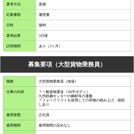
選考方法
面接
応募書類
履歴書
日時
随時
選考結果
5日後
試用期間
あり（3ヶ月）
募集要項（大型貨物乗務員）
職種
大型貨物乗務員（地場）
仕事の内容
＊一般貨物運送（10t平ボディ）
九州鉄鋼センターの鋼材等の運搬
＊フォークリフトを使用しての荷物の積み上げ、積卸
しあり
雇用形態
正社員
雇用期間
雇用期間の定めなし