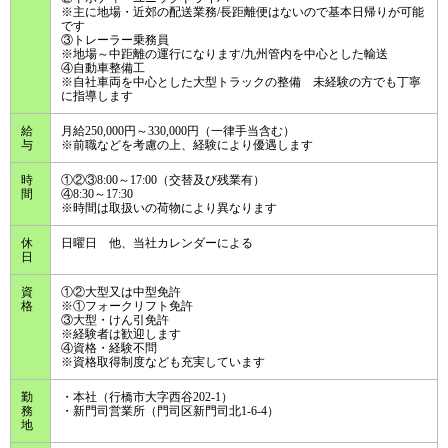
※主に地場・近郊の配送業務/長距離便はないので基本日帰りが可能
です
③トレーラー乗務員
※地場～中距離の運行になります/九州管内を中心とした輸送
④自動車整備工
※自社車両を中心とした大型トラックの整備 未経験の方でも丁寧
に指導します
給
月給250,000円～330,000円（一律手当含む）
与
※前職などを考慮の上、経験により優遇します
時
①②③8:00～17:00（交替及び残業有）
間
④8:30～17:30
※時間は取扱いの荷物により異なります
休
日曜日 他、当社カレンダーによる
日
資
①②大型又は中型免許
格
※①フォークリフト免許
③大型・けん引免許
※経験者は歓迎します
④資格・経験不問
※資格取得制度なども充実しています
勤
・本社（行橋市大字西谷202-1）
務
・新門司営業所（門司区新門司北1-6-4）
地