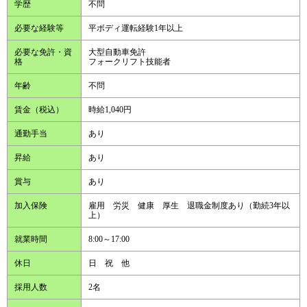
学歴
不問
必要な経験等
平ボディ運転経験1年以上
必要な免許・資
大型自動車免許
格
フォークリフト技能者
年齢
不問
賃金（税込）
時給1,040円
通勤手当
あり
昇給
あり
賞与
あり
加入保険
雇用 労災 健康 厚生 退職金制度あり（勤続3年以
上）
就業時間
8:00～17:00
休日
日 祝 他
採用人数
2名