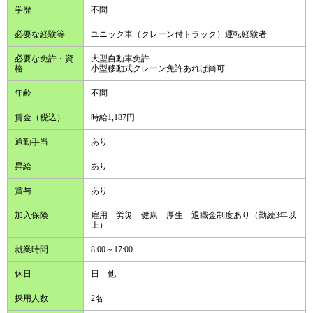
学歴
不問
必要な経験等
ユニック車（クレーン付トラック）運転経験者
必要な免許・資
大型自動車免許
格
小型移動式クレーン免許あれば尚可
年齢
不問
賃金（税込）
時給1,187円
通勤手当
あり
昇給
あり
賞与
あり
加入保険
雇用 労災 健康 厚生 退職金制度あり（勤続3年以
上）
就業時間
8:00～17:00
休日
日 他
採用人数
2名