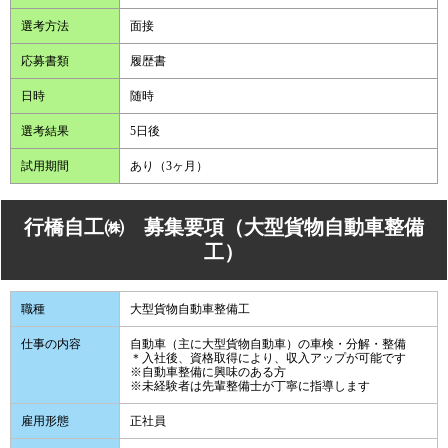
選考方法
面接
応募書類
履歴書
日時
随時
選考結果
5日後
試用期間
あり（3ヶ月）
行橋自工㈱ 募集要項（大型貨物自動車整備
工）
職種
大型貨物自動車整備工
仕事の内容
自動車（主に大型貨物自動車）の車検・分解・整備
＊入社後、資格取得により、収入アップが可能です
※自動車整備に興味のある方
※未経験者は先輩整備士が丁寧に指導します
雇用形態
正社員